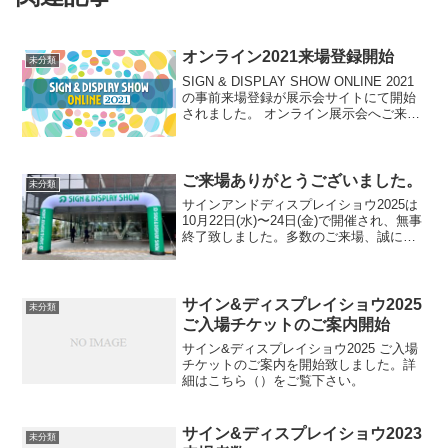
オンライン2021来場登録開始
未分類
SIGN & DISPLAY SHOW ONLINE 2021
の事前来場登録が展示会サイトにて開始
されました。 オンライン展示会へご来場
の方は下記展示会サイトより来場登録を
お願い致します。 SIGN & DISPLAY
SHOW ONLIN...
ご来場ありがとうございました。
未分類
サインアンドディスプレイショウ2025は
10月22日(水)〜24日(金)で開催され、無事
終了致しました。多数のご来場、誠にあ
りがとうございました。来場者数
10月22日(水) 4,838 10月23日
(木) 6,022 10...
サイン&ディスプレイショウ2025
未分類
ご入場チケットのご案内開始
サイン&ディスプレイショウ2025 ご入場
チケットのご案内を開始致しました。詳
細はこちら（）をご覧下さい。
サイン&ディスプレイショウ2023
未分類