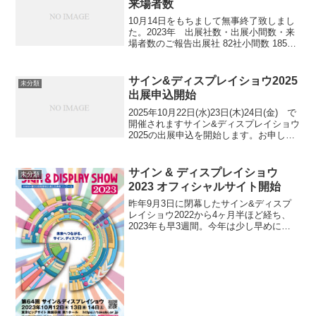
来場者数
10月14日をもちまして無事終了致しまし
た。2023年 出展社数・出展小間数・来
場者数のご報告出展社 82社小間数 185小
間来場者数10月12日(木) 4,914名10月13
日(金) 6,453名10月14日(土) 3,256名合
計...
サイン&ディスプレイショウ2025
未分類
出展申込開始
2025年10月22日(水)23日(木)24日(金) で
開催されますサイン&ディスプレイショウ
2025の出展申込を開始します。お申し込
みはこちらをご覧ください。出展企業様
へまた、今回は早割制度を導入。2025年3
月31日(月)までのお申し込...
サイン & ディスプレイショウ
未分類
2023 オフィシャルサイト開始
昨年9月3日に閉幕したサイン&ディスプ
レイショウ2022から4ヶ月半ほど経ち、
2023年も早3週間。今年は少し早めに
2023年開催のご案内を開始します。今年
は、会場から西１ホールから南１ホール
に移動。新たな形での開催になります。