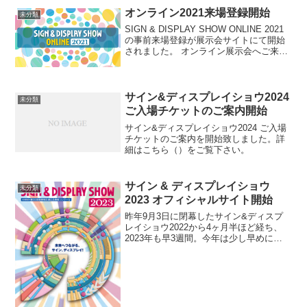
オンライン2021来場登録開始
未分類
SIGN & DISPLAY SHOW ONLINE 2021
の事前来場登録が展示会サイトにて開始
されました。 オンライン展示会へご来場
の方は下記展示会サイトより来場登録を
お願い致します。 SIGN & DISPLAY
SHOW ONLIN...
サイン&ディスプレイショウ2024
未分類
ご入場チケットのご案内開始
サイン&ディスプレイショウ2024 ご入場
チケットのご案内を開始致しました。詳
細はこちら（）をご覧下さい。
サイン & ディスプレイショウ
未分類
2023 オフィシャルサイト開始
昨年9月3日に閉幕したサイン&ディスプ
レイショウ2022から4ヶ月半ほど経ち、
2023年も早3週間。今年は少し早めに
2023年開催のご案内を開始します。今年
は、会場から西１ホールから南１ホール
に移動。新たな形での開催になります。