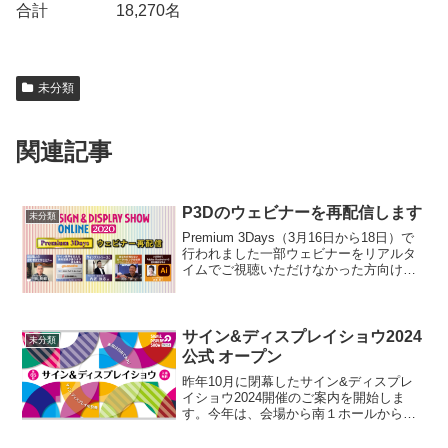
合計 18,270名
未分類
関連記事
P3Dのウェビナーを再配信します
未分類
Premium 3Days（3月16日から18日）で
行われました一部ウェビナーをリアルタ
イムでご視聴いただけなかった方向けに
録画された映像を再配信致します。視聴
できなかった方、是非ご視聴下さい。視
聴は3月31日（水）までです。再配信視聴
には...
サイン&ディスプレイショウ2024
未分類
公式 オープン
昨年10月に閉幕したサイン&ディスプレ
イショウ2024開催のご案内を開始しま
す。今年は、会場から南１ホールから西
１ホールに移動。新たな形での開催にな
ります。